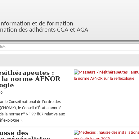
'information et de formation
ination des adhérents CGA et AGA
ités
sithérapeutes :
e la norme AFNOR
logie
26
ar le Conseil national de l'ordre des
(CNOMK), le Conseil d'État a annulé
de la norme n° NF 99-807 relative aux
éflexologue ».
usse des