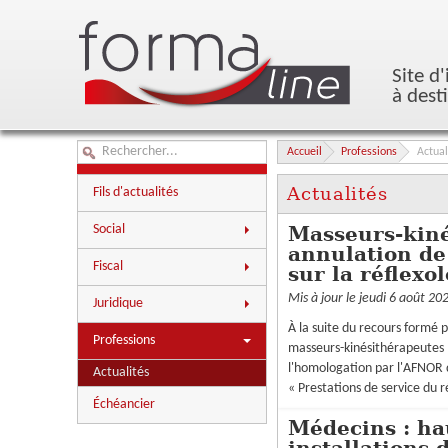
Site d
à dest
Accueil
Professions
Actual
Actualités
Fils d'actualités
Social
Masseurs-kiné
annulation d
Actualités
Fiscal
sur la réflexo
Aides à l'embauche
Actualités
Mis à jour le jeudi 6 août 20
Juridique
Chiffres
Chiffres
À la suite du recours formé p
Actualités
Questions-réponses
Professions
masseurs-kinésithérapeutes 
Questions-réponses
Chiffres
Paie
l'homologation par l'AFNOR 
Actualités
Questions-réponses
« Prestations de service du r
Échéancier
Médecins : ha