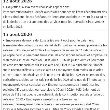
12 août 2026
• Assujettis à la TVA ayant réalisé des opérations
intracommunautaires : dépôt auprès des douanes de l’état récapitulatif des
clients ainsi que, le cas échéant, de l’enquête statistique EMEBI (ex-DEB) et
de la déclaration européenne des services pour les opérations intervenues
en juillet 2026.
15 août 2026
• Employeurs de moins de 11 salariés ayant opté pour le paiement
trimestriel des cotisations sociales et de l’impôt sur le revenu prélevé sur les
salaires : DSN de juillet 2026.• Employeurs de moins de 11 salariés n’ayant
pas opté pour le paiement trimestriel des cotisations sociales et employeurs
d’au moins 11 et de moins de 50 salariés : DSN de juillet 2026 et paiement
des cotisations sociales sur les salaires de juillet 2026 ainsi que de l’impôt
sur le revenu prélevé sur ces salaires.• Employeurs d’au moins 50 salariés
qui pratiquent le décalage de la paie : DSN de juillet 2026 et paiement des
cotisations sociales sur les salaires de juillet 2026 ainsi que de l’impôt sur le
revenu prélevé sur ces salaires.• Entreprises soumises à l’impôt sur les
sociétés (IS) ayant clos leur exercice le 30 avril 2026 : télérèglement du
solde de l’IS ainsi que, le cas échéant, de la contribution sociale à l’aide du
relevé n° 2572.• Employeurs assujettis à la taxe sur les
salaires : télérèglement de la taxe sur les salaires payés en juillet 2026
lorsque le total des sommes dues au titre de 2025 excédait 10 000 € et